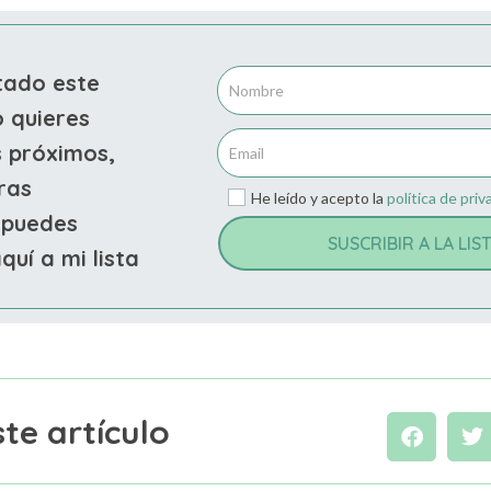
stado este
o quieres
s próximos,
ras
He leído y acepto la
política de priv
 puedes
SUSCRIBIR A LA LIS
quí a mi lista
te artículo