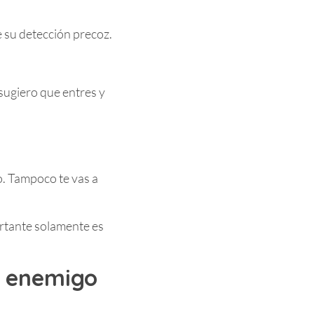
e su detección precoz.
sugiero que entres y
o. Tampoco te vas a
rtante solamente es
l enemigo