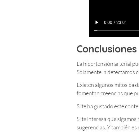
Conclusiones 
La hipertensión arterial p
Solamente la detectamos 
Existen algunos mitos bast
fomentan creencias que pue
Si te ha gustado este cont
Si te interesa que sigamos
sugerencias. Y también es 