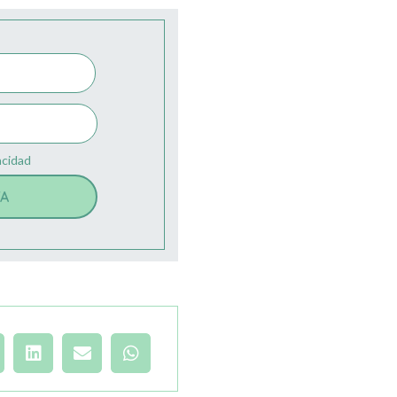
acidad
TA