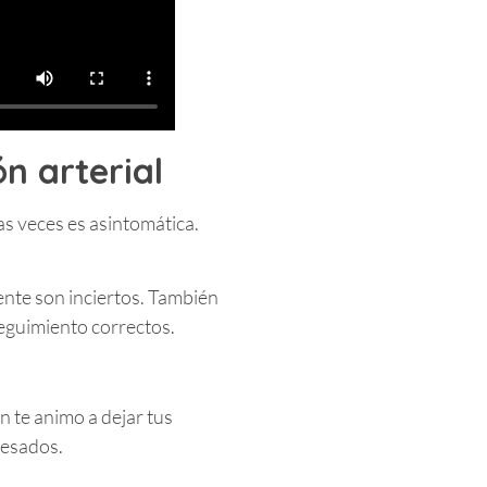
n arterial
as veces es asintomática.
ente son inciertos. También
seguimiento correctos.
n te animo a dejar tus
resados.