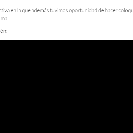
ctiva en la que además tuvimos oportunidad de hacer coloq
isma.
ión: